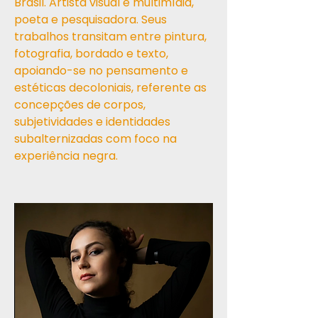
Brasil. Artista visual e multimídia,
poeta e pesquisadora. Seus
trabalhos transitam entre pintura,
fotografia, bordado e texto,
apoiando-se no pensamento e
estéticas decoloniais, referente as
concepções de corpos,
subjetividades e identidades
subalternizadas com foco na
experiência negra.