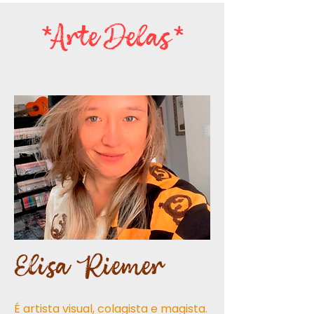
*Arte Delas*
Elisa Riemer
É artista visual, colagista e magista.