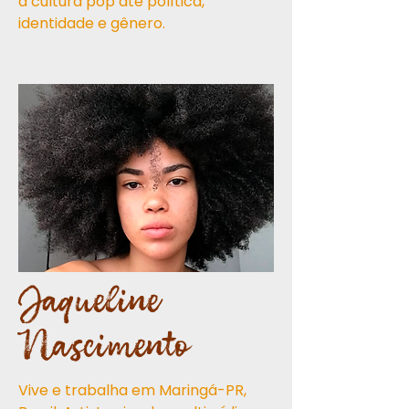
a cultura pop até política,
identidade e gênero.
Jaqueline
Nascimento
Vive e trabalha em Maringá-PR,