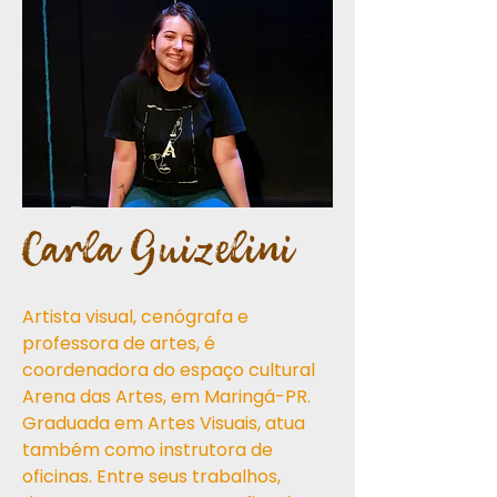
Carla Guizelini
Artista visual, cenógrafa e
professora de artes, é
coordenadora do espaço cultural
Arena das Artes, em Maringá-PR.
Graduada em Artes Visuais, atua
também como instrutora de
oficinas. Entre seus trabalhos,